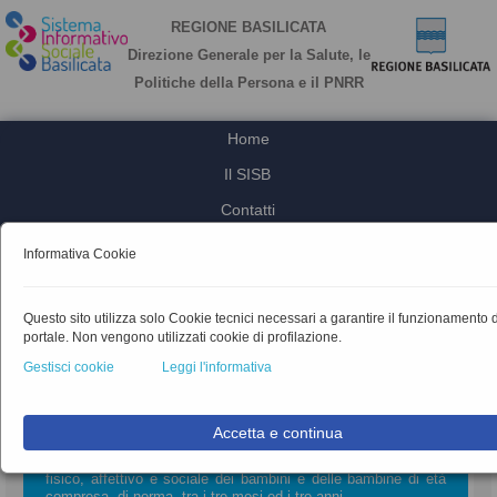
REGIONE BASILICATA
Direzione Generale per la Salute, le
Politiche della Persona e il PNRR
Home
Il SISB
Contatti
Area Riservata
Informativa Cookie
Login
Questo sito utilizza solo Cookie tecnici necessari a garantire il funzionamento 
la rilevazione statistica dei servizi
portale. Non vengono utilizzati cookie di profilazione.
Gestisci cookie
Leggi l'informativa
Servizi per la prima infanzia
Servizi socio educativi per la prima infanzia costituiscono un
Accetta e continua
sistema di opportunità educative per favorire, in
collaborazione con le famiglie, l'armonico sviluppo psico–
fisico, affettivo e sociale dei bambini e delle bambine di età
compresa, di norma, tra i tre mesi ed i tre anni.